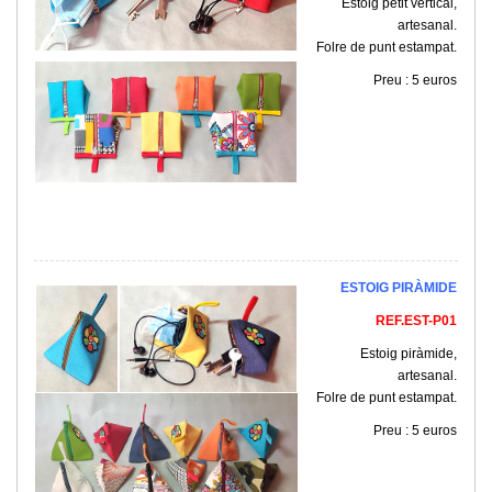
Estoig petit vertical,
artesanal.
Folre de punt estampat.
Preu : 5 euros
ESTOIG PIRÀMIDE
REF.EST-P01
Estoig piràmide,
artesanal.
Folre de punt estampat.
Preu : 5 euros