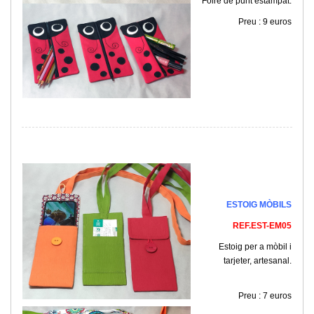
Folre de punt estampat.
Preu : 9 euros
ESTOIG MÒBILS
REF.EST-EM05
Estoig per a mòbil i
tarjeter, artesanal.
Preu : 7 euros