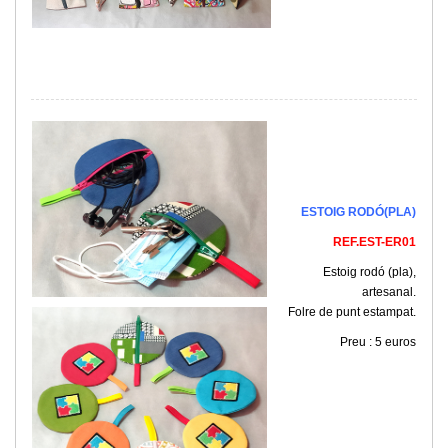
ESTOIG RODÓ(PLA)
REF.EST-ER01
Estoig rodó (pla),
artesanal.
Folre de punt estampat.
Preu : 5 euros