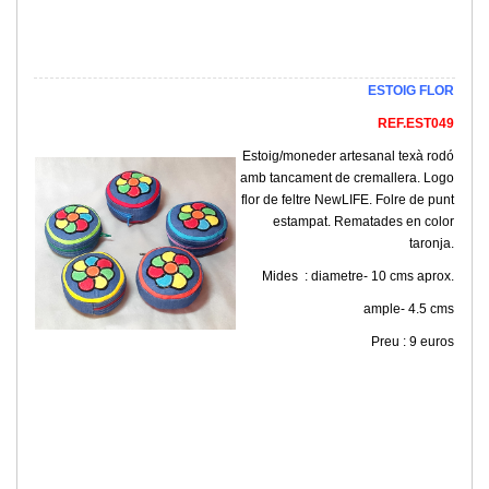
ESTOIG FLOR
REF.EST049
Estoig/moneder artesanal texà rodó
amb tancament de cremallera. Logo
flor de feltre NewLIFE. Folre de punt
estampat. Rematades en color
taronja.
Mides : diametre- 10 cms aprox.
ample- 4.5 cms
Preu : 9 euros