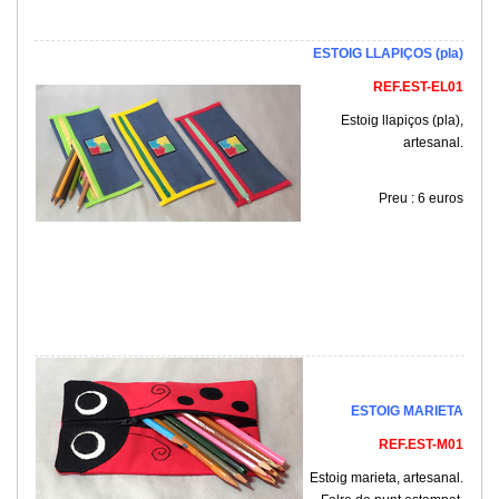
ESTOIG LLAPIÇOS (pla)
REF.EST-EL01
Estoig llapiços (pla),
artesanal.
Preu : 6 euros
ESTOIG MARIETA
REF.EST-M01
Estoig marieta, artesanal.