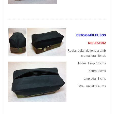
ESTOIG MULTIUSOS
REF.EST002
Regtangular, de loneta amb
cremallera i folrat.
Mides: llarg- 16 cms
altura- 8cms
amplada- 8 cms
Preu unitat: 9 euros