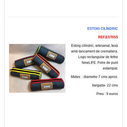
ESTOIG CILÍNDRIC
REF.EST055
Estoig cilíndric, artesanal, texà
amb tancament de cremallera.
Logo rectangular de feltre
NewLIFE. Folre de punt
estampat.
Mides : diametre-7 cms aprox.
llargada- 22 cms
Preu : 9 euros