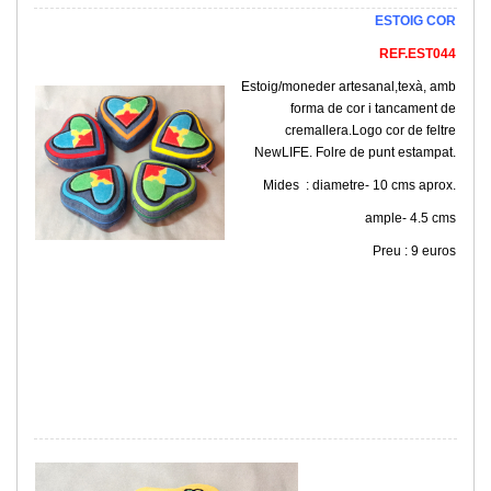
ESTOIG COR
REF.EST044
Estoig/moneder artesanal,texà, amb
forma de cor i tancament de
cremallera.Logo cor de feltre
NewLIFE. Folre de punt estampat.
Mides : diametre- 10 cms aprox.
ample- 4.5 cms
Preu : 9 euros